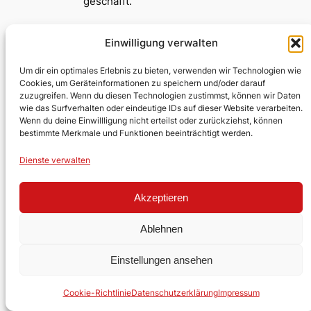
geschafft.
Einwilligung verwalten
Christoph Roller an der Ausfahrt von
Um dir ein optimales Erlebnis zu bieten, verwenden wir Technologien wie
Rabat
Cookies, um Geräteinformationen zu speichern und/oder darauf
zuzugreifen. Wenn du diesen Technologien zustimmst, können wir Daten
wie das Surfverhalten oder eindeutige IDs auf dieser Website verarbeiten.
Angekommen in Casablanca ist es
Wenn du deine Einwillligung nicht erteilst oder zurückziehst, können
natürlich ein absolutes MUSS, Rick’s
bestimmte Merkmale und Funktionen beeinträchtigt werden.
Café zu besuchen.
Dienste verwalten
Akzeptieren
Im berühmten Rick’s Café aus dem Film
Casablanca.
Ablehnen
Irrfahrt zur nächsten
Einstellungen ansehen
Unterkunft
Cookie-Richtlinie
Datenschutzerklärung
Impressum