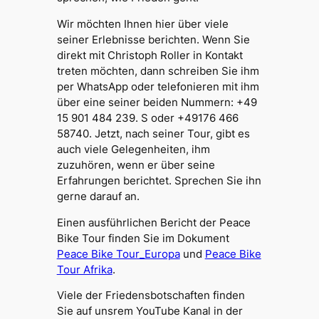
Endlich in Afrika!
Von Tanger nach Casablanca
Wir möchten Ihnen hier über viele
Irrfahrt zur nächsten Unterkunft
seiner Erlebnisse berichten. Wenn Sie
Nachts am Straßenrand – Fahrrad
direkt mit Christoph Roller in Kontakt
ohne Hinterrad
treten möchten, dann schreiben Sie ihm
Mit Berbern gemeinsam
per WhatsApp oder telefonieren mit ihm
musizieren
über eine seiner beiden Nummern: +49
Weihnachtsbotschaft aus der
15 901 484 239. S oder +49176 466
Sahara
58740. Jetzt, nach seiner Tour, gibt es
Suche nach der neuen Mitte
auch viele Gelegenheiten, ihm
Auf der Suche nach dem Schatten
zuzuhören, wenn er über seine
Wassernot
Erfahrungen berichtet. Sprechen Sie ihn
Dieter Sehburgers Fahrrad ohne
gerne darauf an.
Elektronik
Einen ausführlichen Bericht der Peace
Ungewollte mentale Erfahrung
Bike Tour finden Sie im Dokument
Grenzerfahrungen in Gambia
Peace Bike Tour_Europa
und
Peace Bike
Treffen mit alten Bekannten
Tour Afrika
.
Angekommen – mit großem
Empfang
Viele der Friedensbotschaften finden
Zurück
Sie auf unsrem YouTube Kanal in der