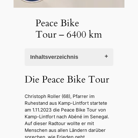
Peace Bike
Tour – 6400 km
Inhaltsverzeichnis
Die Peace Bike Tour
Die Peace Bike Tour
Start der Peace Bike Tour
Frankreich
Über die Pyrenäen
Christoph Roller (68), Pfarrer im
Auf nach Madrid
Ruhestand aus Kamp-Lintfort startete
Brücke gesperrt und Irrfahrt zum
am 1.11.2023 die Peace Bike Tour von
Hotel
Kamp-Lintfort nach Abéné im Senegal.
Durch Olivenhaine nach Córdoba
Auf dieser Radtour wollte er mit
Posaunenchor und Bergritt
Menschen aus allen Ländern darüber
Afrika im Blick
sprechen, wie Frieden geht.