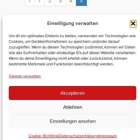
‹
1
2
3
4
5
Einwilligung verwalten
Um dir ein optimales Erlebnis zu bieten, verwenden wir Technologien wie
Cookies, um Geräteinformationen zu speichern und/oder darauf
zuzugreifen. Wenn du diesen Technologien zustimmst, können wir Daten
Evangelische Kirchengemeinde
wie das Surfverhalten oder eindeutige IDs auf dieser Website verarbeiten.
Lobberich
Wenn du deine Einwillligung nicht erteilst oder zurückziehst, können
bestimmte Merkmale und Funktionen beeinträchtigt werden.
Über uns
Impressum
Social
Dienste verwalten
Kontakt
Datenschutz
Facebook
Stellen
YouTube
Akzeptieren
Ehrenamt
Ablehnen
Einstellungen ansehen
Gestaltet mit
WordPress
Cookie-Richtlinie
Datenschutzerklärung
Impressum