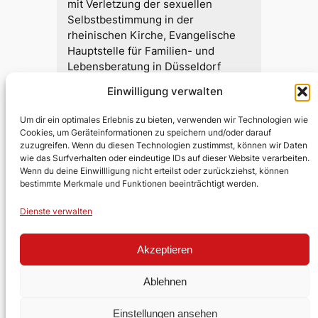
mit Verletzung der sexuellen
Selbstbestimmung in der
rheinischen Kirche, Evangelische
Hauptstelle für Familien- und
Lebensberatung in Düsseldorf
Einwilligung verwalten
Um dir ein optimales Erlebnis zu bieten, verwenden wir Technologien wie
Cookies, um Geräteinformationen zu speichern und/oder darauf
zuzugreifen. Wenn du diesen Technologien zustimmst, können wir Daten
Evangelische Kirchengemeinde
wie das Surfverhalten oder eindeutige IDs auf dieser Website verarbeiten.
Lobberich
Wenn du deine Einwillligung nicht erteilst oder zurückziehst, können
bestimmte Merkmale und Funktionen beeinträchtigt werden.
Über uns
Impressum
Social
Dienste verwalten
Kontakt
Datenschutz
Facebook
Akzeptieren
Stellen
YouTube
Ehrenamt
Ablehnen
Einstellungen ansehen
Gestaltet mit
WordPress