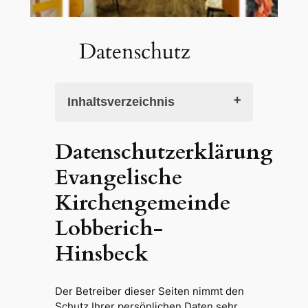
Datenschutz
Inhaltsverzeichnis
Datenschutzerklärung
Datenschutzerklärung
Evangelische Kirchengemeinde
Evangelische
Lobberich-Hinsbeck
Hinweis zur verantwortlichen
Kirchengemeinde
Stelle
Recht auf Auskunft, Löschung,
Lobberich-
Sperrung
Definitionen
Hinsbeck
Webserver-Protokolle
Cookies
Session Cookies
Der Betreiber dieser Seiten nimmt den
Cookies von Dritten auf
Schutz Ihrer persönlichen Daten sehr