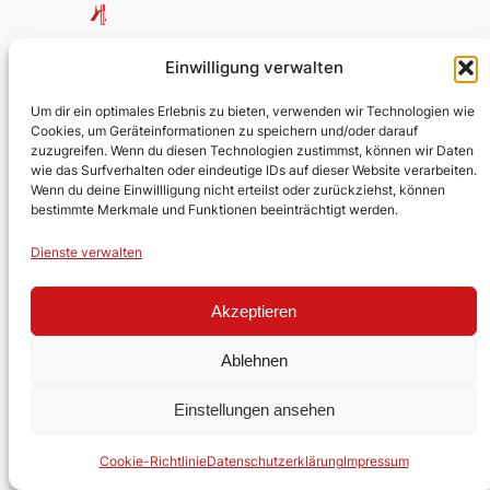
Evangelische Kirchengemeinde
Einwilligung verwalten
Lobberich
Um dir ein optimales Erlebnis zu bieten, verwenden wir Technologien wie
Cookies, um Geräteinformationen zu speichern und/oder darauf
Über uns
Impressum
Social
zuzugreifen. Wenn du diesen Technologien zustimmst, können wir Daten
wie das Surfverhalten oder eindeutige IDs auf dieser Website verarbeiten.
Kontakt
Datenschutz
Facebook
Wenn du deine Einwillligung nicht erteilst oder zurückziehst, können
Stellen
YouTube
bestimmte Merkmale und Funktionen beeinträchtigt werden.
Ehrenamt
Dienste verwalten
Gestaltet mit
WordPress
Akzeptieren
Ablehnen
Einstellungen ansehen
Cookie-Richtlinie
Datenschutzerklärung
Impressum