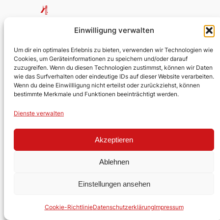
Evangelische Kirchengemeinde
Einwilligung verwalten
Lobberich
Um dir ein optimales Erlebnis zu bieten, verwenden wir Technologien wie
Cookies, um Geräteinformationen zu speichern und/oder darauf
Über uns
Impressum
Social
zuzugreifen. Wenn du diesen Technologien zustimmst, können wir Daten
wie das Surfverhalten oder eindeutige IDs auf dieser Website verarbeiten.
Kontakt
Datenschutz
Facebook
Wenn du deine Einwillligung nicht erteilst oder zurückziehst, können
bestimmte Merkmale und Funktionen beeinträchtigt werden.
Stellen
YouTube
Ehrenamt
Dienste verwalten
Akzeptieren
Gestaltet mit
WordPress
Ablehnen
Einstellungen ansehen
Cookie-Richtlinie
Datenschutzerklärung
Impressum