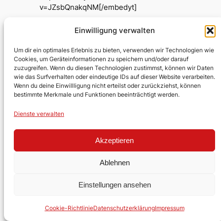
v=JZsbQnakqNM[/embedyt]
Einwilligung verwalten
Um dir ein optimales Erlebnis zu bieten, verwenden wir Technologien wie
Evangelische Kirchengemeinde
Cookies, um Geräteinformationen zu speichern und/oder darauf
Lobberich
zuzugreifen. Wenn du diesen Technologien zustimmst, können wir Daten
wie das Surfverhalten oder eindeutige IDs auf dieser Website verarbeiten.
Wenn du deine Einwillligung nicht erteilst oder zurückziehst, können
Über uns
Impressum
Social
bestimmte Merkmale und Funktionen beeinträchtigt werden.
Kontakt
Datenschutz
Facebook
Dienste verwalten
Stellen
YouTube
Ehrenamt
Akzeptieren
Ablehnen
Gestaltet mit
WordPress
Einstellungen ansehen
Cookie-Richtlinie
Datenschutzerklärung
Impressum